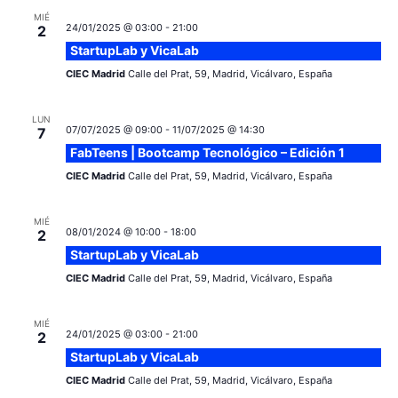
c
MIÉ
o
a
24/01/2025 @ 03:00
-
21:00
2
n
i
StartupLab y VicaLab
c
a
CIEC Madrid
Calle del Prat, 59, Madrid, Vicálvaro, España
ó
r
i
n
f
LUN
e
07/07/2025 @ 09:00
-
11/07/2025 @ 14:30
7
ó
d
FabTeens | Bootcamp Tecnológico – Edición 1
c
e
n
h
CIEC Madrid
Calle del Prat, 59, Madrid, Vicálvaro, España
a
v
d
.
MIÉ
i
08/01/2024 @ 10:00
-
18:00
2
e
StartupLab y VicaLab
s
CIEC Madrid
Calle del Prat, 59, Madrid, Vicálvaro, España
v
t
a
i
MIÉ
24/01/2025 @ 03:00
-
21:00
2
s
StartupLab y VicaLab
s
d
CIEC Madrid
Calle del Prat, 59, Madrid, Vicálvaro, España