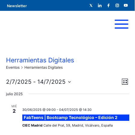
Newsletter
Herramientas Digitales
Eventos
Herramientas Digitales
N
N
2/7/2025
 - 
14/7/2025
L
S
a
i
a
julio 2025
s
e
v
t
l
v
MIÉ
a
30/06/2025 @ 09:00
-
04/07/2025 @ 14:30
e
2
e
FabTeens | Bootcamp Tecnológico – Edición 2
e
c
g
CIEC Madrid
Calle del Prat, 59, Madrid, Vicálvaro, España
c
g
a
i