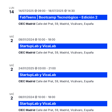
t
e
LUN
a
14/07/2025 @ 09:00
-
18/07/2025 @ 14:30
14
E
FabTeens | Bootcamp Tecnológico – Edición 2
v
s
CIEC Madrid
Calle del Prat, 59, Madrid, Vicálvaro, España
e
MIÉ
n
08/01/2024 @ 10:00
-
18:00
2
StartupLab y VicaLab
t
CIEC Madrid
Calle del Prat, 59, Madrid, Vicálvaro, España
o
MIÉ
24/01/2025 @ 03:00
-
21:00
2
StartupLab y VicaLab
CIEC Madrid
Calle del Prat, 59, Madrid, Vicálvaro, España
MIÉ
08/01/2024 @ 10:00
-
18:00
2
StartupLab y VicaLab
CIEC Madrid
Calle del Prat, 59, Madrid, Vicálvaro, España