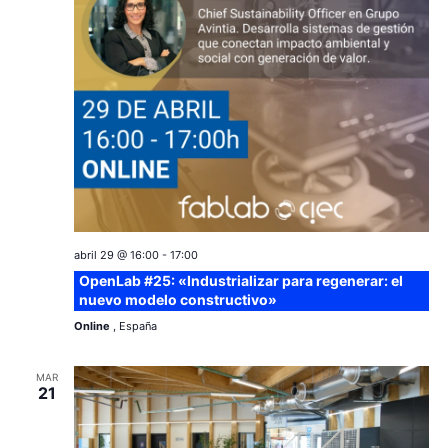
abril 29 @ 16:00
-
17:00
OpenLab #25: «Industrializar para regenerar: el
nuevo modelo constructivo»
Online
, España
MAR
21