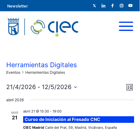
Newsletter
Herramientas Digitales
Eventos
Herramientas Digitales
N
N
21/4/2026
 - 
12/5/2026
L
S
a
i
a
abril 2026
s
e
v
t
l
v
abril 21 @ 15:30
-
19:00
MAR
a
e
21
e
Curso de Iniciación al Fresado CNC
e
c
g
CIEC Madrid
Calle del Prat, 59, Madrid, Vicálvaro, España
c