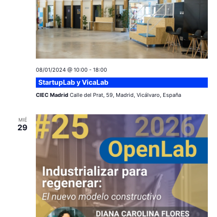
t
e
a
E
v
s
e
08/01/2024 @ 10:00
-
18:00
n
StartupLab y VicaLab
t
CIEC Madrid
Calle del Prat, 59, Madrid, Vicálvaro, España
o
MIÉ
29