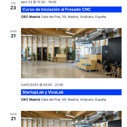
g
a
i
abril 23 @ 15:30
-
19:00
JUE
23
c
o
Curso de Iniciación al Fresado CNC
a
n
CIEC Madrid
Calle del Prat, 59, Madrid, Vicálvaro, España
i
c
a
ó
r
MAR
i
21
n
f
e
ó
d
c
e
n
h
a
v
d
.
i
e
s
24/01/2025 @ 03:00
-
21:00
StartupLab y VicaLab
v
t
CIEC Madrid
Calle del Prat, 59, Madrid, Vicálvaro, España
a
i
s
MAR
s
21
d