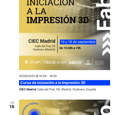
c
a
ó
r
i
n
f
e
ó
d
c
e
n
h
a
v
d
.
i
e
s
v
t
a
16/09/2025 @ 15:30
-
19:00
i
Curso de Iniciación a la Impresión 3D
s
s
CIEC Madrid
Calle del Prat, 59, Madrid, Vicálvaro, España
d
t
e
JUE
18
a
E