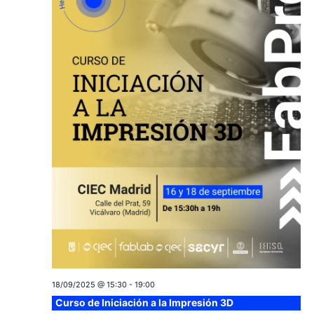
v
s
e
n
t
o
18/09/2025 @ 15:30
-
19:00
Curso de Iniciación a la Impresión 3D