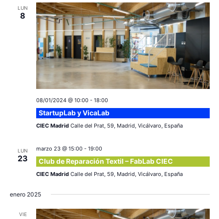
LUN
8
08/01/2024 @ 10:00
-
18:00
StartupLab y VicaLab
CIEC Madrid
Calle del Prat, 59, Madrid, Vicálvaro, España
marzo 23 @ 15:00
-
19:00
LUN
23
Club de Reparación Textil – FabLab CIEC
CIEC Madrid
Calle del Prat, 59, Madrid, Vicálvaro, España
enero 2025
VIE