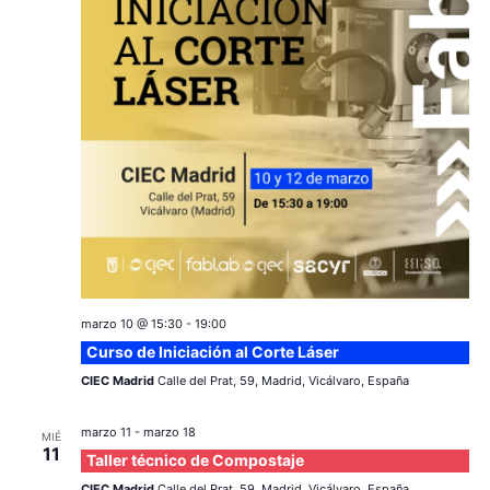
c
a
ó
r
i
n
f
e
ó
d
c
e
n
h
a
v
d
.
i
e
s
v
t
a
marzo 10 @ 15:30
-
19:00
i
Curso de Iniciación al Corte Láser
s
s
CIEC Madrid
Calle del Prat, 59, Madrid, Vicálvaro, España
d
t
marzo 11
-
marzo 18
e
MIÉ
11
Taller técnico de Compostaje
a
E
CIEC Madrid
Calle del Prat, 59, Madrid, Vicálvaro, España