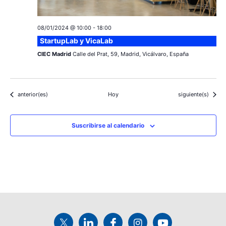
08/01/2024 @ 10:00
-
18:00
StartupLab y VicaLab
CIEC Madrid
Calle del Prat, 59, Madrid, Vicálvaro, España
Eventos
Eventos
anterior(es)
Hoy
siguiente(s)
Suscribirse al calendario