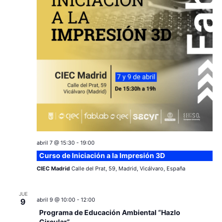
c
a
ó
r
i
n
f
e
ó
d
c
e
n
h
a
v
d
.
i
e
s
v
t
a
abril 7 @ 15:30
-
19:00
i
Curso de Iniciación a la Impresión 3D
s
s
CIEC Madrid
Calle del Prat, 59, Madrid, Vicálvaro, España
d
t
e
JUE
abril 9 @ 10:00
-
12:00
9
a
E
Programa de Educación Ambiental “Hazlo
Circular”