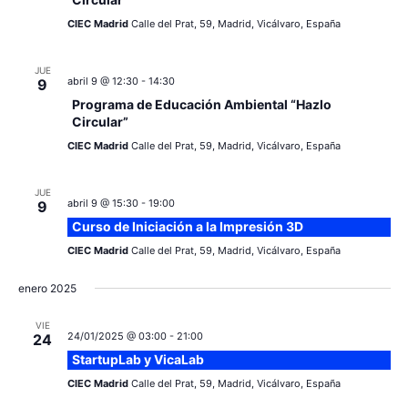
v
s
CIEC Madrid
Calle del Prat, 59, Madrid, Vicálvaro, España
e
n
JUE
abril 9 @ 12:30
-
14:30
9
t
Programa de Educación Ambiental “Hazlo
Circular”
o
CIEC Madrid
Calle del Prat, 59, Madrid, Vicálvaro, España
JUE
abril 9 @ 15:30
-
19:00
9
Curso de Iniciación a la Impresión 3D
CIEC Madrid
Calle del Prat, 59, Madrid, Vicálvaro, España
enero 2025
VIE
24/01/2025 @ 03:00
-
21:00
24
StartupLab y VicaLab
CIEC Madrid
Calle del Prat, 59, Madrid, Vicálvaro, España