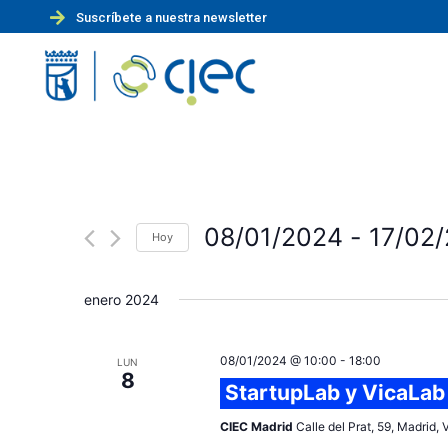
Suscríbete a nuestra newsletter
08/01/2024
 - 
17/02
Hoy
S
e
enero 2024
l
e
08/01/2024 @ 10:00
-
18:00
LUN
c
8
StartupLab y VicaLab
c
i
CIEC Madrid
Calle del Prat, 59, Madrid,
o