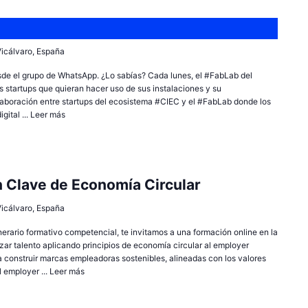
 Vicálvaro, España
sde el grupo de WhatsApp. ¿Lo sabías? Cada lunes, el #FabLab del
 startups que quieran hacer uso de sus instalaciones y su
olaboración entre startups del ecosistema #CIEC y el #FabLab donde los
ital ...
Leer más
 Clave de Economía Circular
 Vicálvaro, España
inerario formativo competencial, te invitamos a una formación online en la
izar talento aplicando principios de economía circular al employer
 construir marcas empleadoras sostenibles, alineadas con los valores
l employer ...
Leer más