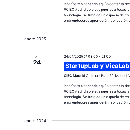
Inscríbete pinchando aquí o contacta de
n
#CIECMadrid abre sus puertas a todas las
a
tecnología. Se trata de un espacio de c
r
emprendedores aprenderán fabricación dig
f
e
enero 2025
c
h
a
24/01/2025 @ 03:00
-
21:00
VIE
24
.
StartupLab y VicaLab
CIEC Madrid
Calle del Prat, 59, Madrid,
Inscríbete pinchando aquí o contacta de
#CIECMadrid abre sus puertas a todas las
tecnología. Se trata de un espacio de c
emprendedores aprenderán fabricación dig
enero 2024