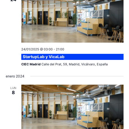
v
s
e
n
t
o
24/01/2025 @ 03:00
-
21:00
StartupLab y VicaLab
CIEC Madrid
Calle del Prat, 59, Madrid, Vicálvaro, España
enero 2024
LUN
8