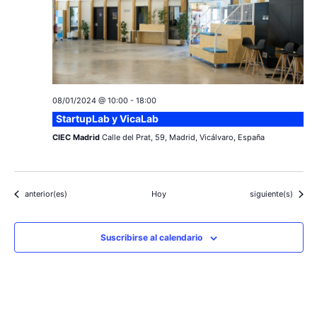
08/01/2024 @ 10:00
-
18:00
StartupLab y VicaLab
CIEC Madrid
Calle del Prat, 59, Madrid, Vicálvaro, España
Eventos
Eventos
anterior(es)
Hoy
siguiente(s)
Suscribirse al calendario