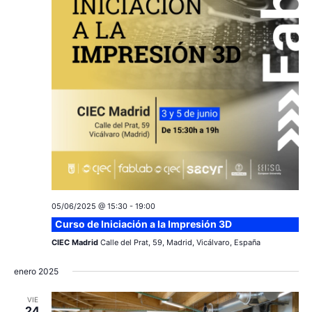
c
a
ó
r
i
n
f
e
ó
d
c
e
n
h
a
v
d
.
i
e
s
v
t
a
05/06/2025 @ 15:30
-
19:00
i
Curso de Iniciación a la Impresión 3D
s
s
CIEC Madrid
Calle del Prat, 59, Madrid, Vicálvaro, España
d
t
enero 2025
e
a
E
VIE
24