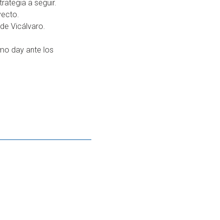
rategia a seguir.
yecto.
 de Vicálvaro.
emo day ante los