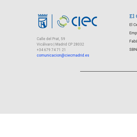
El
El C
Empr
Calle del Prat, 59
Fab
Vicálvaro | Madrid CP 28032
SBN
+34 679 74 71 21
comunicacion@ciecmadrid.es