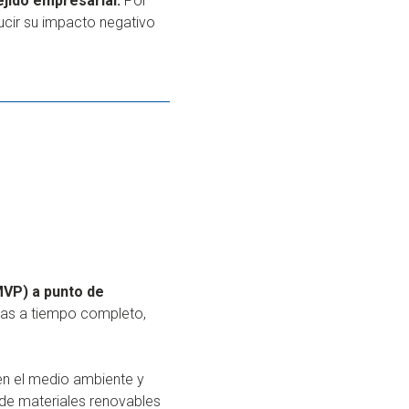
ejido empresarial.
Por
ucir su impacto negativo
MVP) a punto de
las a tiempo completo,
en el medio ambiente y
 de materiales renovables