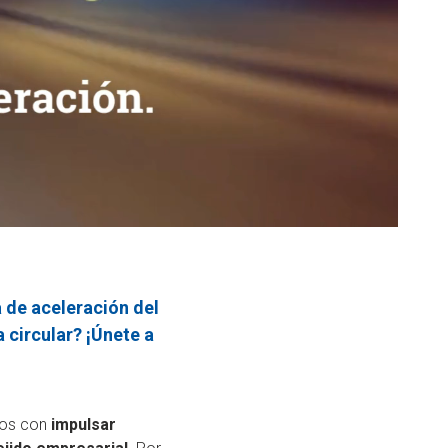
 de aceleración del
 circular? ¡Únete a
dos con
impulsar