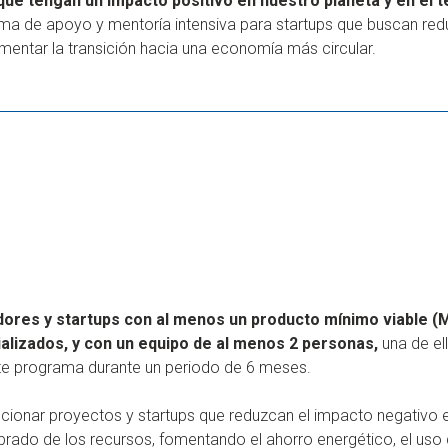
e tengan un impacto positivo en nuestro planeta y en el t
ma de apoyo y mentoría intensiva para startups que buscan red
mentar la transición hacia una economía más circular.
res y startups con al menos un producto mínimo viable (
alizados, y con un equipo de al menos 2 personas,
una de el
ste programa durante un periodo de 6 meses.
ionar proyectos y startups que reduzcan el impacto negativo 
ibrado de los recursos, fomentando el ahorro energético, el uso