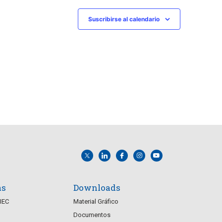
o
o
s
s
Suscribirse al calendario
,
,
as
Downloads
CIEC
Material Gráfico
Documentos