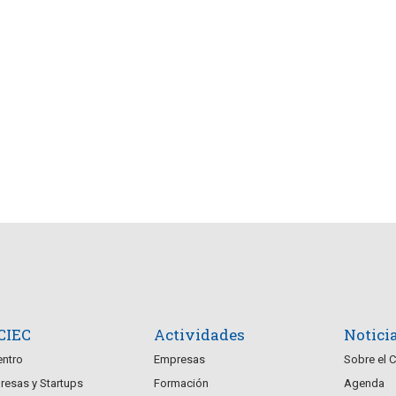
o
o
o
s
s
,
,
 CIEC
Actividades
Notici
entro
Empresas
Sobre el 
esas y Startups
Formación
Agenda