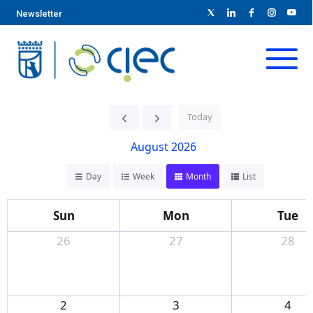
Newsletter
Today
August 2026
Day
Week
Month
List
Sun
Mon
Tue
26
27
28
2
3
4