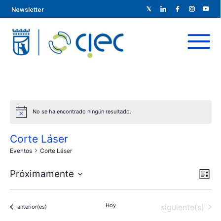
Newsletter
No se ha encontrado ningún resultado.
Corte Láser
Eventos
Corte Láser
N
N
Próximamente
L
S
a
i
a
s
e
v
Hoy
Eventos
siguiente(s)
Eventos
t
anterior(es)
l
v
a