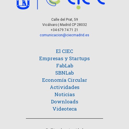
a
i
s
s
d
Calle del Prat, 59
t
Vicálvaro | Madrid CP 28032
e
+34 679 74 71 21
a
comunicacion@ciecmadrid.es
E
v
s
El CIEC
e
Empresas y Startups
FabLab
n
SBNLab
t
Economía Circular
o
Actividades
Noticias
Downloads
Videoteca