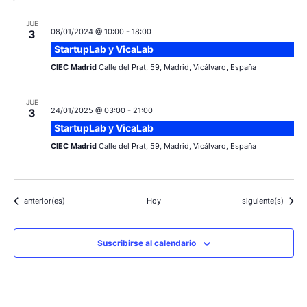
JUE
08/01/2024 @ 10:00
-
18:00
3
StartupLab y VicaLab
CIEC Madrid
Calle del Prat, 59, Madrid, Vicálvaro, España
JUE
24/01/2025 @ 03:00
-
21:00
3
StartupLab y VicaLab
CIEC Madrid
Calle del Prat, 59, Madrid, Vicálvaro, España
Eventos
Eventos
anterior(es)
Hoy
siguiente(s)
Suscribirse al calendario