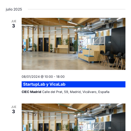
t
e
julio 2025
a
E
JUE
v
s
3
e
n
t
o
08/01/2024 @ 10:00
-
18:00
StartupLab y VicaLab
CIEC Madrid
Calle del Prat, 59, Madrid, Vicálvaro, España
JUE
3