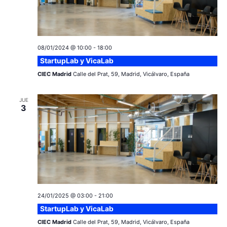
c
o
a
n
i
c
a
ó
08/01/2024 @ 10:00
-
18:00
r
i
StartupLab y VicaLab
n
f
e
CIEC Madrid
Calle del Prat, 59, Madrid, Vicálvaro, España
ó
d
c
e
n
h
JUE
3
a
v
d
.
i
e
s
v
t
a
i
24/01/2025 @ 03:00
-
21:00
s
s
StartupLab y VicaLab
d
CIEC Madrid
Calle del Prat, 59, Madrid, Vicálvaro, España