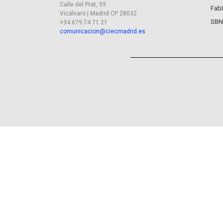
Calle del Prat, 59
Fab
Vicálvaro | Madrid CP 28032
SBN
+34 679 74 71 21
comunicacion@ciecmadrid.es