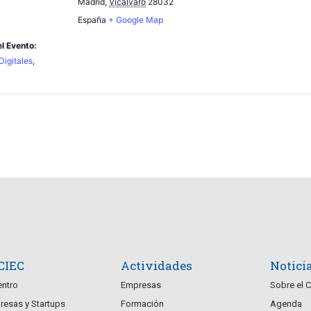
Madrid
,
Vicálvaro
28032
España
+ Google Map
l Evento:
Digitales
,
 CIEC
Actividades
Notici
entro
Empresas
Sobre el 
esas y Startups
Formación
Agenda