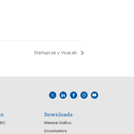
StartupLab y VicaLab
as
Downloads
CIEC
Material Gráfico
Documentos