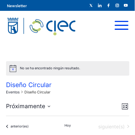
Newsletter
No se ha encontrado ningún resultado.
Diseño Circular
Eventos
Diseño Circular
N
N
Próximamente
L
S
a
i
a
s
e
v
Hoy
Eventos
siguiente(s)
Eventos
t
anterior(es)
l
v
a