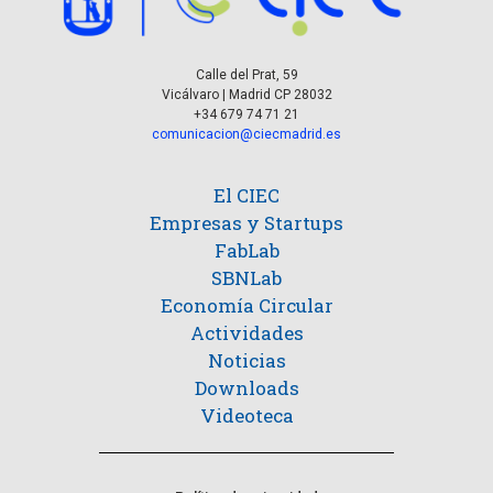
a
i
s
s
d
Calle del Prat, 59
t
Vicálvaro | Madrid CP 28032
e
+34 679 74 71 21
a
comunicacion@ciecmadrid.es
E
v
s
El CIEC
e
Empresas y Startups
FabLab
n
SBNLab
t
Economía Circular
o
Actividades
Noticias
Downloads
Videoteca