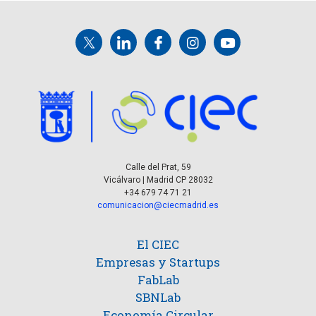
Calle del Prat, 59
Vicálvaro | Madrid CP 28032
+34 679 74 71 21
comunicacion@ciecmadrid.es
El CIEC
Empresas y Startups
FabLab
SBNLab
Economía Circular