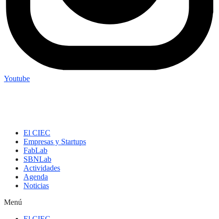
Youtube
El CIEC
Empresas y Startups
FabLab
SBNLab
Actividades
Agenda
Noticias
Menú
El CIEC