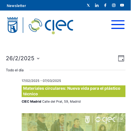
Newsletter
N
N
26/2/2025
D
S
a
í
a
Todo el día
a
e
v
l
v
17/02/2025
-
07/03/2025
e
e
Materiales circulares: Nueva vida para el plástico
e
técnico
c
g
c
CIEC Madrid
Calle del Prat, 59, Madrid
g
a
i
c
o
a
n
i