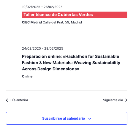
v
s
19/02/2025
-
26/02/2025
e
Taller técnico de Cubiertas Verdes
CIEC Madrid
Calle del Prat, 59, Madrid
n
t
o
24/02/2025
-
28/02/2025
Preparación online: «Hackathon for Sustainable
Fashion & New Materials: Weaving Sustainability
Across Design Dimensions»
Online
Día anterior
Siguiente día
Suscribirse al calendario