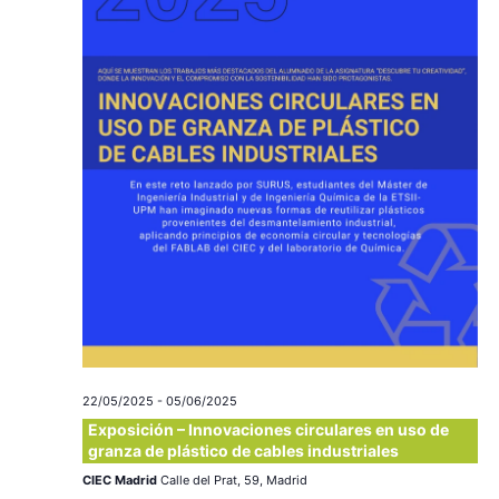
c
a
ó
r
i
n
f
e
ó
d
c
e
n
h
a
v
d
.
i
e
s
v
t
a
i
s
s
22/05/2025
-
05/06/2025
d
t
Exposición – Innovaciones circulares en uso de
e
granza de plástico de cables industriales
a
E
CIEC Madrid
Calle del Prat, 59, Madrid