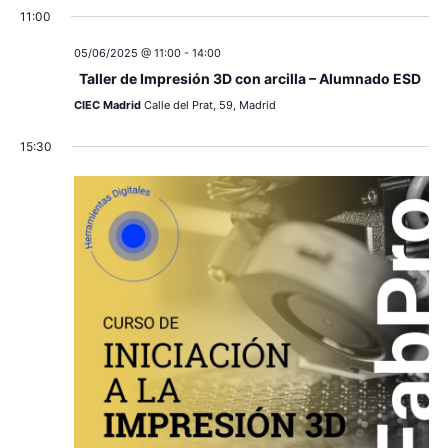
v
s
11:00
e
05/06/2025 @ 11:00
-
14:00
n
Taller de Impresión 3D con arcilla – Alumnado ESD
CIEC Madrid
Calle del Prat, 59, Madrid
t
o
15:30