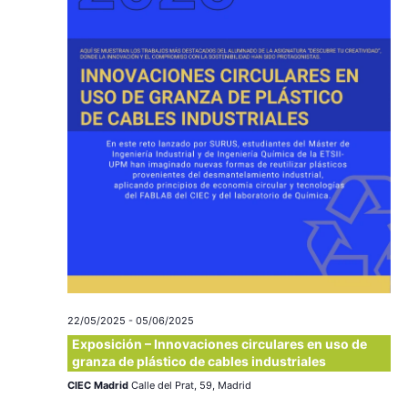
c
a
ó
r
i
n
f
e
ó
d
c
e
n
h
a
v
d
.
i
e
s
v
t
a
i
s
s
22/05/2025
-
05/06/2025
d
t
Exposición – Innovaciones circulares en uso de
e
granza de plástico de cables industriales
a
E
CIEC Madrid
Calle del Prat, 59, Madrid