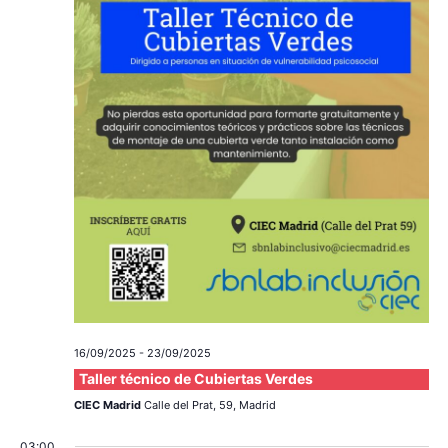
c
a
ó
r
i
n
f
e
ó
d
c
e
n
h
a
v
d
.
i
e
s
v
t
a
i
s
s
16/09/2025
-
23/09/2025
d
t
Taller técnico de Cubiertas Verdes
e
CIEC Madrid
Calle del Prat, 59, Madrid
a
E
03:00