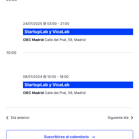
v
s
e
n
24/01/2025 @ 03:00
-
21:00
StartupLab y VicaLab
t
CIEC Madrid
Calle del Prat, 59, Madrid
o
10:00
08/01/2024 @ 10:00
-
18:00
StartupLab y VicaLab
CIEC Madrid
Calle del Prat, 59, Madrid
Día anterior
Siguiente día
Suscribirse al calendario