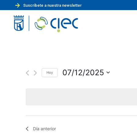
Suscríbete a nuestra newsletter
07/12/2025
Hoy
S
e
l
e
c
c
i
Día anterior
o