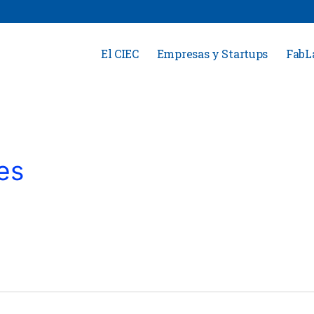
El CIEC
Empresas y Startups
FabL
es