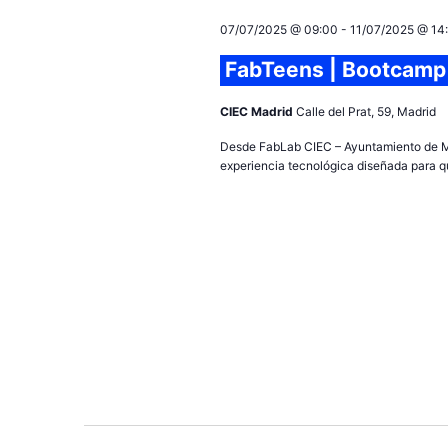
e
07/07/2025 @ 09:00
-
11/07/2025 @ 14
c
c
FabTeens | Bootcamp 
i
o
CIEC Madrid
Calle del Prat, 59, Madrid
n
Desde FabLab CIEC – Ayuntamiento de M
a
experiencia tecnológica diseñada para q
r
f
e
c
h
a
.