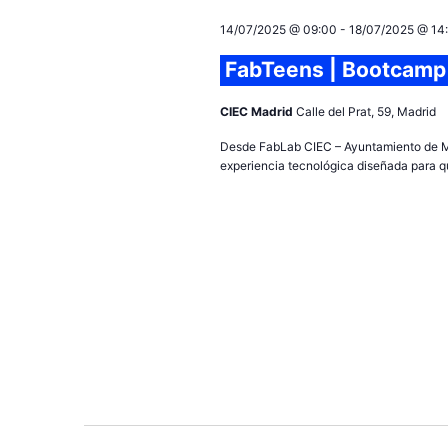
e
14/07/2025 @ 09:00
-
18/07/2025 @ 14
c
c
FabTeens | Bootcamp 
i
o
CIEC Madrid
Calle del Prat, 59, Madrid
n
Desde FabLab CIEC – Ayuntamiento de M
a
experiencia tecnológica diseñada para q
r
f
e
c
h
a
.