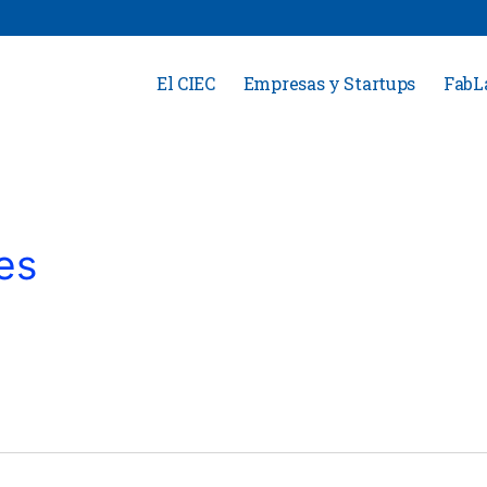
El CIEC
Empresas y Startups
FabL
es