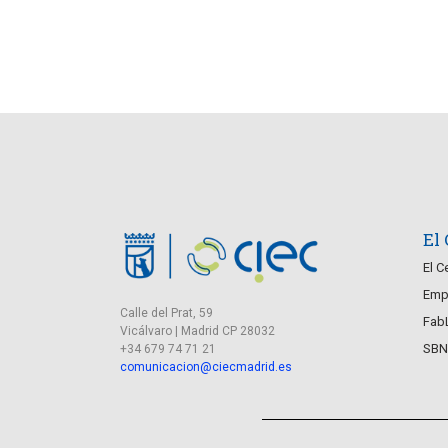
El
El C
Empr
Calle del Prat, 59
Fab
Vicálvaro | Madrid CP 28032
SBN
+34 679 74 71 21
comunicacion@ciecmadrid.es