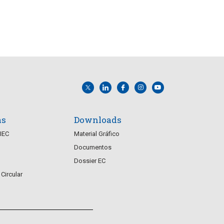
i
s
s
d
t
e
a
E
v
s
e
n
as
Downloads
t
CIEC
Material Gráfico
Documentos
o
Dossier EC
Circular