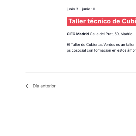
e
junio 3
-
junio 10
c
c
Taller técnico de Cub
i
o
CIEC Madrid
Calle del Prat, 59, Madrid
n
El Taller de Cubiertas Verdes es un talle
a
psicosocial con formación en estos ámbito
r
f
e
c
Día anterior
h
a
.