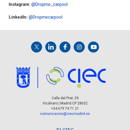
Instagram:
@Dropme_carpool
LinkedIn:
@Dropmecarpool
Calle del Prat, 59
Vicálvaro | Madrid CP 28032
+34 679 74 71 21
comunicacion@ciecmadrid.es
El CIEC