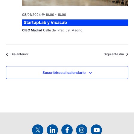
v
s
08/01/2024 @ 10:00
-
18:00
e
StartupLab y VicaLab
n
CIEC Madrid
Calle del Prat, 59, Madrid
t
o
Día anterior
Siguiente día
Suscribirse al calendario