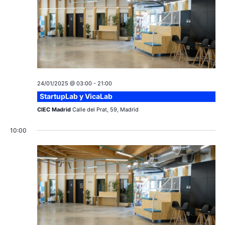
c
a
ó
r
i
n
f
e
ó
d
c
e
n
h
a
v
24/01/2025 @ 03:00
-
21:00
d
.
StartupLab y VicaLab
i
e
CIEC Madrid
Calle del Prat, 59, Madrid
s
v
10:00
t
a
i
s
s
d
t
e
a
E