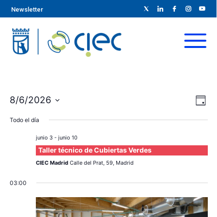
Newsletter
N
N
8/6/2026
D
S
a
í
a
Todo el día
a
e
v
l
v
junio 3
-
junio 10
e
e
Taller técnico de Cubiertas Verdes
e
c
g
CIEC Madrid
Calle del Prat, 59, Madrid
c
g
a
03:00
i
c
o
a
n
i