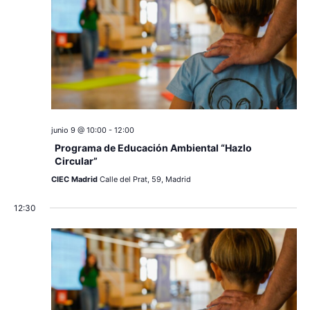
c
a
ó
r
i
n
f
e
ó
d
c
e
n
h
a
v
d
.
junio 9 @ 10:00
-
12:00
i
Programa de Educación Ambiental “Hazlo
e
s
Circular”
v
CIEC Madrid
Calle del Prat, 59, Madrid
t
a
i
12:30
s
s
d
t
e
a
E