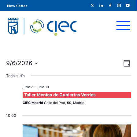
Newsletter
N
N
9/6/2026
D
S
a
í
a
Todo el día
a
e
v
l
v
junio 3
-
junio 10
e
e
Taller técnico de Cubiertas Verdes
e
c
g
CIEC Madrid
Calle del Prat, 59, Madrid
c
g
a
10:00
i
c
o
a
n
i