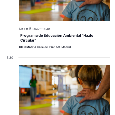
v
s
e
n
junio 9 @ 12:30
-
14:30
t
Programa de Educación Ambiental “Hazlo
o
Circular”
CIEC Madrid
Calle del Prat, 59, Madrid
15:30