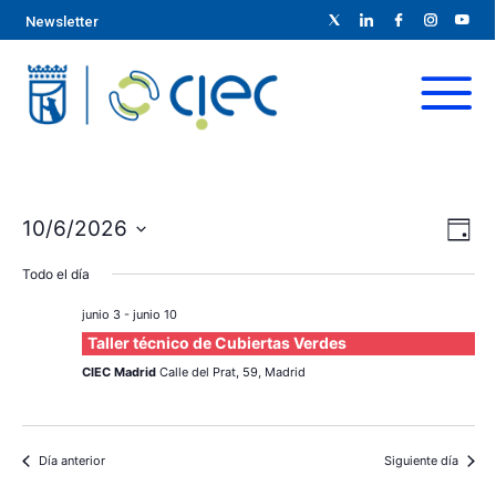
Newsletter
N
N
10/6/2026
D
S
a
í
a
Todo el día
a
e
v
l
v
junio 3
-
junio 10
e
e
Taller técnico de Cubiertas Verdes
e
c
g
CIEC Madrid
Calle del Prat, 59, Madrid
c
g
a
i
c
o
a
Día anterior
Siguiente día
n
i