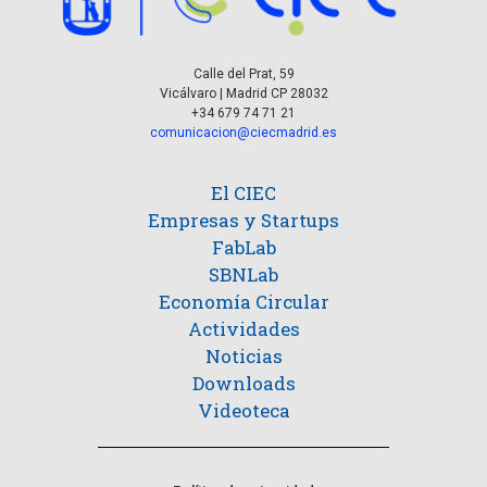
v
s
e
Calle del Prat, 59
n
Vicálvaro | Madrid CP 28032
+34 679 74 71 21
t
comunicacion@ciecmadrid.es
o
El CIEC
Empresas y Startups
FabLab
SBNLab
Economía Circular
Actividades
Noticias
Downloads
Videoteca