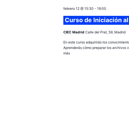
e
febrero 12 @ 15:30
-
19:00
c
c
Curso de Iniciación a
i
o
CIEC Madrid
Calle del Prat, 59, Madrid
n
En este curso adquirirás los conocimien
a
Aprenderás cómo preparar los archivos vec
r
más
f
e
c
h
a
.