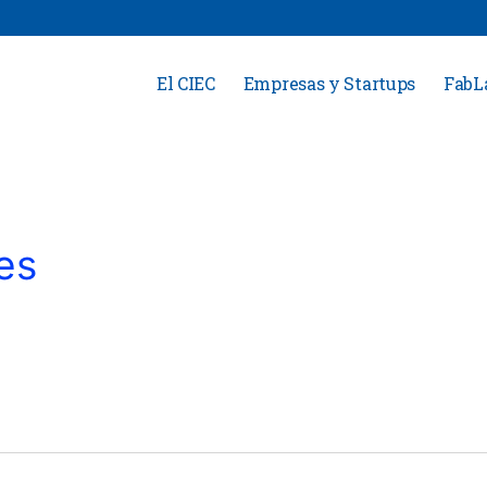
El CIEC
Empresas y Startups
FabL
es