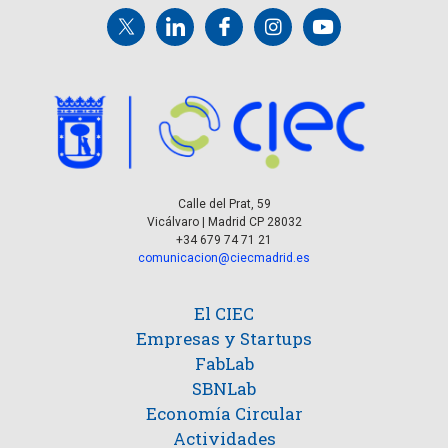
t
e
e
a
n
E
v
s
t
e
o
n
s
t
Calle del Prat, 59
Vicálvaro | Madrid CP 28032
o
+34 679 74 71 21
comunicacion@ciecmadrid.es
El CIEC
Empresas y Startups
FabLab
SBNLab
Economía Circular
Actividades