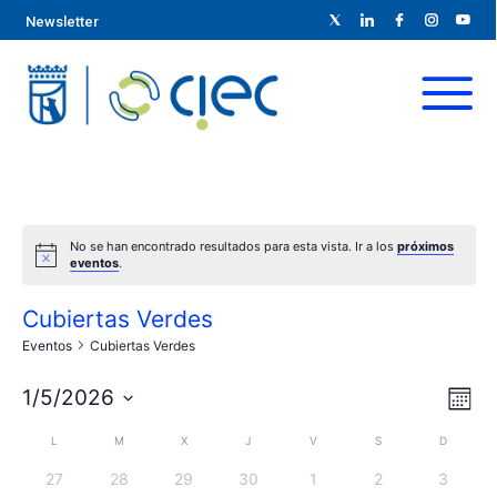
Newsletter
No se han encontrado resultados para esta vista. Ir a los
próximos
eventos
.
Cubiertas Verdes
Eventos
Cubiertas Verdes
N
N
1/5/2026
M
S
a
e
a
C
L
M
X
J
V
S
D
s
e
v
0
0
0
0
0
0
0
27
28
29
30
1
2
3
l