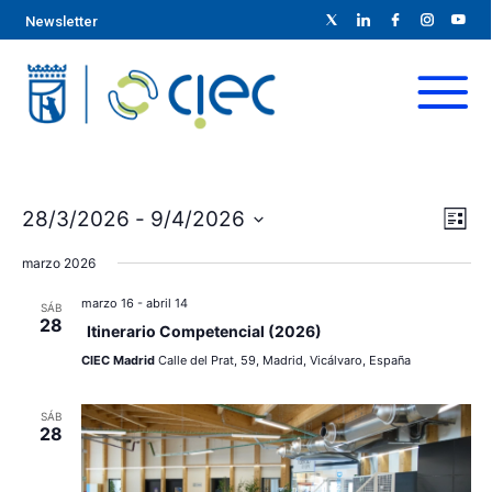
Newsletter
N
N
28/3/2026
 - 
9/4/2026
L
S
a
i
a
marzo 2026
s
e
v
t
l
v
marzo 16
-
abril 14
SÁB
a
e
28
e
Itinerario Competencial (2026)
e
c
g
CIEC Madrid
Calle del Prat, 59, Madrid, Vicálvaro, España
c
g
a
i
SÁB
28
c
o
a
n
i