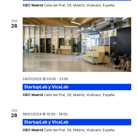
v
s
CIEC Madrid
Calle del Prat, 59, Madrid, Vicálvaro, España
e
SÁB
n
28
t
o
24/01/2025 @ 03:00
-
21:00
StartupLab y VicaLab
CIEC Madrid
Calle del Prat, 59, Madrid, Vicálvaro, España
SÁB
08/01/2024 @ 10:00
-
18:00
28
StartupLab y VicaLab
CIEC Madrid
Calle del Prat, 59, Madrid, Vicálvaro, España