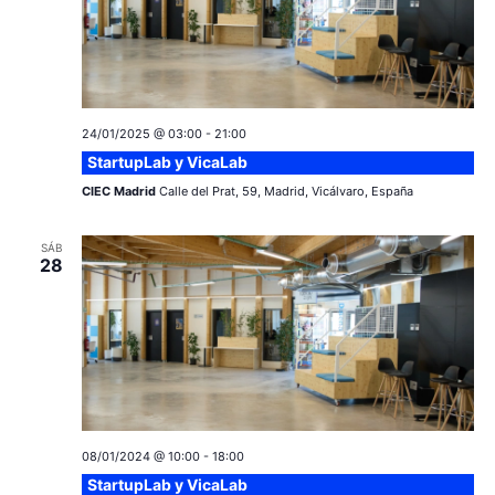
c
a
ó
r
i
n
f
e
ó
d
c
e
24/01/2025 @ 03:00
-
21:00
n
h
StartupLab y VicaLab
a
v
d
CIEC Madrid
Calle del Prat, 59, Madrid, Vicálvaro, España
.
i
e
s
SÁB
28
v
t
a
i
s
s
d
t
e
08/01/2024 @ 10:00
-
18:00
a
E
StartupLab y VicaLab