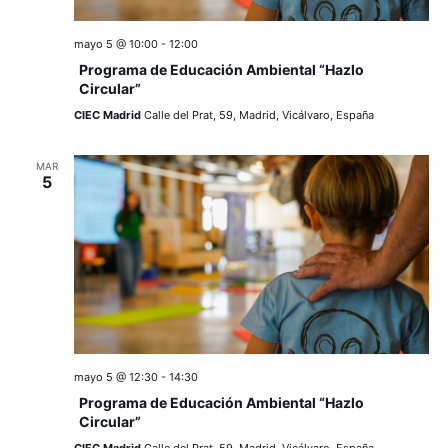
c
a
ó
r
i
mayo 5 @ 10:00
-
12:00
n
f
Programa de Educación Ambiental “Hazlo
e
ó
d
Circular”
c
CIEC Madrid
Calle del Prat, 59, Madrid, Vicálvaro, España
e
n
h
a
v
d
MAR
.
5
i
e
s
v
t
a
i
s
s
d
t
mayo 5 @ 12:30
-
14:30
e
Programa de Educación Ambiental “Hazlo
a
Circular”
E