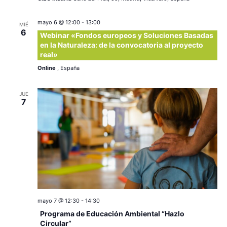
mayo 6 @ 12:00
-
13:00
MIÉ
6
Webinar «Fondos europeos y Soluciones Basadas
en la Naturaleza: de la convocatoria al proyecto
real»
Online
, España
JUE
7
mayo 7 @ 12:30
-
14:30
Programa de Educación Ambiental “Hazlo
Circular”