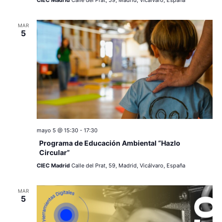
CIEC Madrid
Calle del Prat, 59, Madrid, Vicálvaro, España
v
s
e
MAR
5
n
t
o
mayo 5 @ 15:30
-
17:30
Programa de Educación Ambiental “Hazlo
Circular”
CIEC Madrid
Calle del Prat, 59, Madrid, Vicálvaro, España
MAR
5