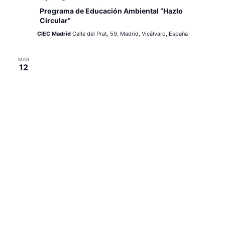
e
s
Programa de Educación Ambiental “Hazlo
Circular”
v
t
CIEC Madrid
Calle del Prat, 59, Madrid, Vicálvaro, España
a
i
s
MAR
s
12
d
t
e
a
E
v
s
e
n
t
o