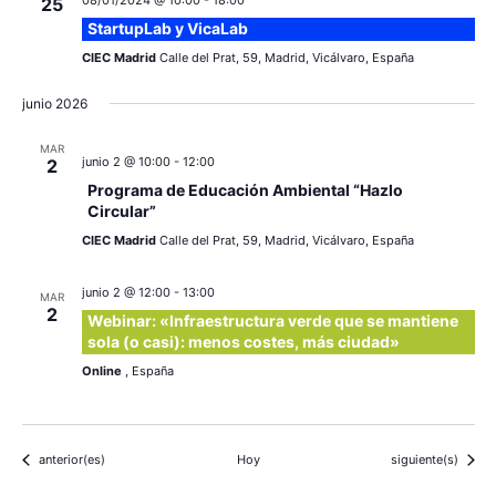
08/01/2024 @ 10:00
-
18:00
25
StartupLab y VicaLab
CIEC Madrid
Calle del Prat, 59, Madrid, Vicálvaro, España
junio 2026
MAR
junio 2 @ 10:00
-
12:00
2
Programa de Educación Ambiental “Hazlo
Circular”
CIEC Madrid
Calle del Prat, 59, Madrid, Vicálvaro, España
junio 2 @ 12:00
-
13:00
MAR
2
Webinar: «Infraestructura verde que se mantiene
sola (o casi): menos costes, más ciudad»
Online
, España
Eventos
Eventos
anterior(es)
Hoy
siguiente(s)