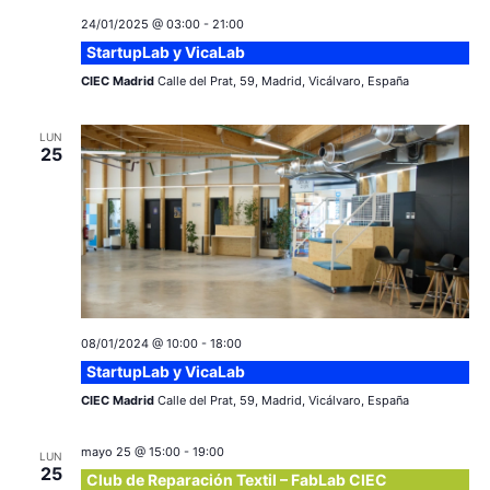
c
a
ó
24/01/2025 @ 03:00
-
21:00
r
i
StartupLab y VicaLab
n
f
e
CIEC Madrid
Calle del Prat, 59, Madrid, Vicálvaro, España
ó
d
c
e
n
h
LUN
25
a
v
d
.
i
e
s
v
t
a
i
08/01/2024 @ 10:00
-
18:00
s
s
StartupLab y VicaLab
d
CIEC Madrid
Calle del Prat, 59, Madrid, Vicálvaro, España
t
e
mayo 25 @ 15:00
-
19:00
a
LUN
E
25
Club de Reparación Textil – FabLab CIEC