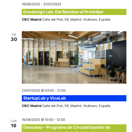
16/06/2025
-
31/07/2025
Ecodesign Lab: Del Residuo al Prototipo
CIEC Madrid
Calle del Prat, 59, Madrid, Vicálvaro, España
VIE
30
24/01/2025 @ 03:00
-
21:00
StartupLab y VicaLab
CIEC Madrid
Calle del Prat, 59, Madrid, Vicálvaro, España
16/06/2025 @ 10:00
-
12:00
LUN
16
Demoday – Programa de Circularización de