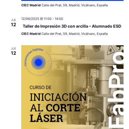
v
s
CIEC Madrid
Calle del Prat, 59, Madrid, Vicálvaro, España
e
12/06/2025 @ 11:00
-
14:00
JUE
12
n
Taller de Impresión 3D con arcilla – Alumnado ESD
CIEC Madrid
Calle del Prat, 59, Madrid, Vicálvaro, España
t
o
JUE
12