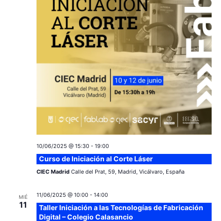
c
a
ó
r
i
n
f
e
ó
d
c
e
n
h
a
v
d
.
i
e
s
v
t
a
10/06/2025 @ 15:30
-
19:00
i
Curso de Iniciación al Corte Láser
s
s
CIEC Madrid
Calle del Prat, 59, Madrid, Vicálvaro, España
d
t
11/06/2025 @ 10:00
-
14:00
e
MIÉ
11
Taller Iniciación a las Tecnologías de Fabricación
a
E
Digital – Colegio Calasancio