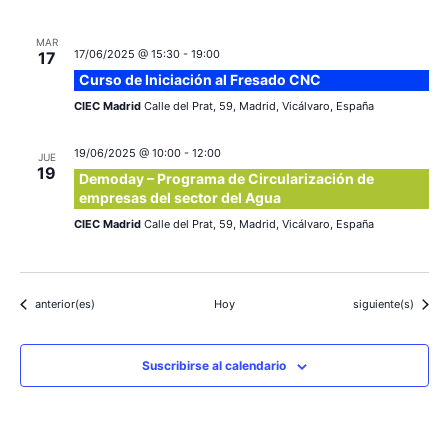
MAR
17/06/2025 @ 15:30
-
19:00
17
Curso de Iniciación al Fresado CNC
CIEC Madrid
Calle del Prat, 59, Madrid, Vicálvaro, España
19/06/2025 @ 10:00
-
12:00
JUE
19
Demoday – Programa de Circularización de
empresas del sector del Agua
CIEC Madrid
Calle del Prat, 59, Madrid, Vicálvaro, España
Eventos
Eventos
anterior(es)
Hoy
siguiente(s)
Suscribirse al calendario