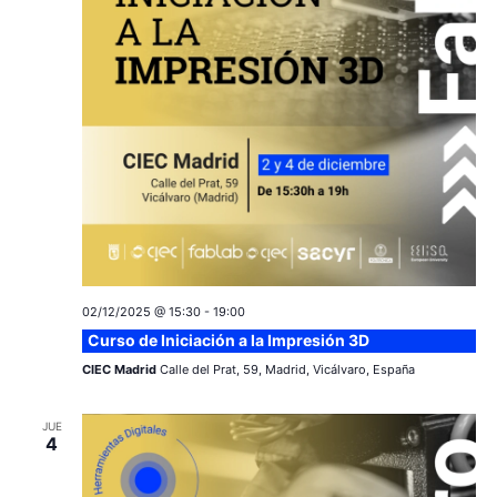
v
s
e
n
t
o
02/12/2025 @ 15:30
-
19:00
Curso de Iniciación a la Impresión 3D
CIEC Madrid
Calle del Prat, 59, Madrid, Vicálvaro, España
JUE
4