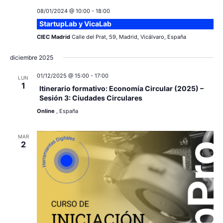
c
a
ó
08/01/2024 @ 10:00
-
18:00
r
i
StartupLab y VicaLab
n
f
e
CIEC Madrid
Calle del Prat, 59, Madrid, Vicálvaro, España
ó
d
c
diciembre 2025
e
n
h
a
v
01/12/2025 @ 15:00
-
17:00
LUN
d
1
.
Itinerario formativo: Economía Circular (2025) –
i
Sesión 3: Ciudades Circulares
e
s
Online
, España
v
t
MAR
a
2
i
s
s
d
t
e
a
E