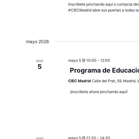
Inscríbete pinchando aquí o contacta de
n
#CIECMadrid abre sus puertas a todas las
a
r
f
e
mayo 2026
c
h
a
mayo 5 @ 10:00
-
12:00
MAR
5
.
Programa de Educació
CIEC Madrid
Calle del Prat, 59, Madrid,
¡Inscríbete ahora pinchando aquí!
mayo 5 @ 12:30
-
14:30
MAR