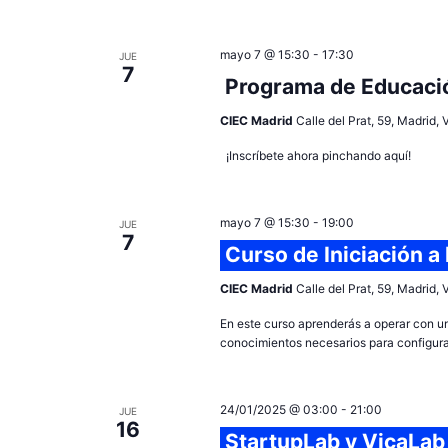
mayo 7 @ 15:30
-
17:30
JUE
7
Programa de Educació
CIEC Madrid
Calle del Prat, 59, Madrid,
¡Inscríbete ahora pinchando aquí!
mayo 7 @ 15:30
-
19:00
JUE
7
Curso de Iniciación a
CIEC Madrid
Calle del Prat, 59, Madrid,
En este curso aprenderás a operar con un
conocimientos necesarios para configurar
24/01/2025 @ 03:00
-
21:00
JUE
16
StartupLab y VicaLab