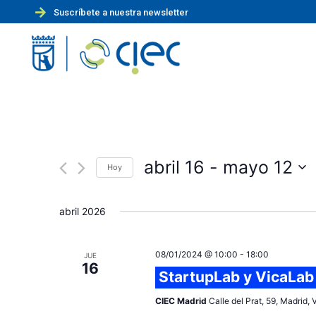
Suscríbete a nuestra newsletter
abril 16
 - 
mayo 12
Hoy
S
e
abril 2026
l
e
08/01/2024 @ 10:00
-
18:00
JUE
c
16
StartupLab y VicaLab
c
i
CIEC Madrid
Calle del Prat, 59, Madrid,
o