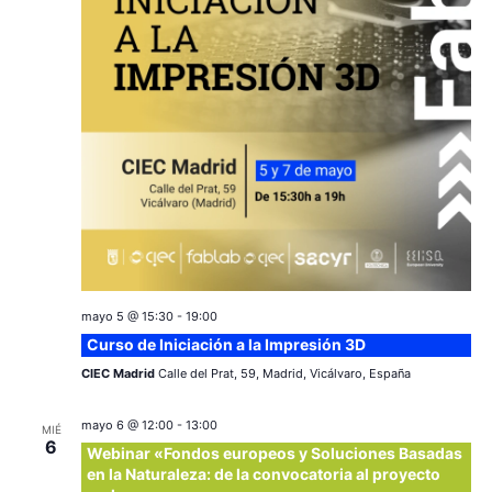
c
a
ó
r
i
n
f
e
ó
d
c
e
n
h
a
v
d
.
i
e
s
v
t
a
mayo 5 @ 15:30
-
19:00
i
Curso de Iniciación a la Impresión 3D
s
s
CIEC Madrid
Calle del Prat, 59, Madrid, Vicálvaro, España
d
t
mayo 6 @ 12:00
-
13:00
e
MIÉ
6
Webinar «Fondos europeos y Soluciones Basadas
a
E
en la Naturaleza: de la convocatoria al proyecto