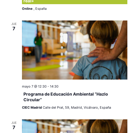
real»
v
s
Online
, España
e
n
JUE
7
t
o
mayo 7 @ 12:30
-
14:30
Programa de Educación Ambiental “Hazlo
Circular”
CIEC Madrid
Calle del Prat, 59, Madrid, Vicálvaro, España
JUE
7