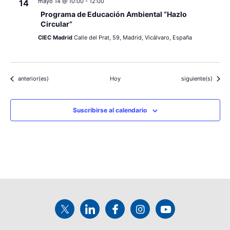
mayo 14 @ 10:00
-
12:00
14
Programa de Educación Ambiental “Hazlo
Circular”
CIEC Madrid
Calle del Prat, 59, Madrid, Vicálvaro, España
Eventos
Eventos
anterior(es)
Hoy
siguiente(s)
Suscribirse al calendario