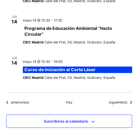
CIEC Madrid
Calle del Prat, 59, Madrid, Vicálvaro, España
JUE
mayo 14 @ 15:30
-
17:30
14
Programa de Educación Ambiental “Hazlo
Circular”
CIEC Madrid
Calle del Prat, 59, Madrid, Vicálvaro, España
JUE
mayo 14 @ 15:30
-
19:00
14
Curso de Iniciación al Corte Láser
CIEC Madrid
Calle del Prat, 59, Madrid, Vicálvaro, España
Eventos
Eventos
anterior(es)
Hoy
siguiente(s)
Suscribirse al calendario