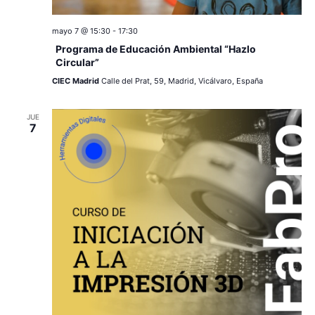
c
a
ó
r
i
mayo 7 @ 15:30
-
17:30
n
f
Programa de Educación Ambiental “Hazlo
e
ó
d
Circular”
c
CIEC Madrid
Calle del Prat, 59, Madrid, Vicálvaro, España
e
n
h
a
v
d
JUE
.
7
i
e
s
v
t
a
i
s
s
d
t
e
a
E