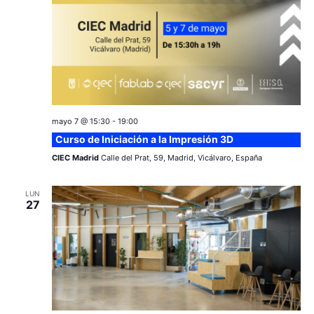
v
s
e
n
t
o
mayo 7 @ 15:30
-
19:00
Curso de Iniciación a la Impresión 3D
CIEC Madrid
Calle del Prat, 59, Madrid, Vicálvaro, España
LUN
27