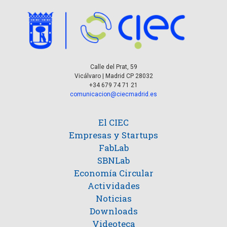
v
s
t
e
o
n
s
t
Calle del Prat, 59
Vicálvaro | Madrid CP 28032
o
+34 679 74 71 21
comunicacion@ciecmadrid.es
El CIEC
Empresas y Startups
FabLab
SBNLab
Economía Circular
Actividades
Noticias
Downloads
Videoteca