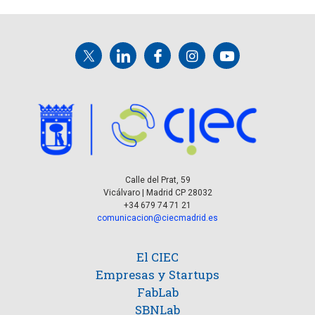
v
s
t
e
o
n
s
t
o
Calle del Prat, 59
Vicálvaro | Madrid CP 28032
+34 679 74 71 21
comunicacion@ciecmadrid.es
El CIEC
Empresas y Startups
FabLab
SBNLab