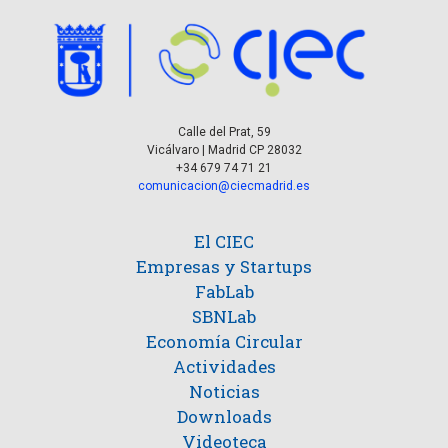
v
s
t
e
o
n
s
t
Calle del Prat, 59
Vicálvaro | Madrid CP 28032
o
+34 679 74 71 21
comunicacion@ciecmadrid.es
El CIEC
Empresas y Startups
FabLab
SBNLab
Economía Circular
Actividades
Noticias
Downloads
Videoteca