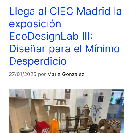
Llega al CIEC Madrid la
exposición
EcoDesignLab III:
Diseñar para el Mínimo
Desperdicio
27/01/2026
por
Marie Gonzalez