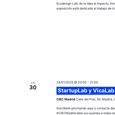
Ecodesign Lab: de la Idea al Impacto. In
n
exposición está dedicada al trabajo de lo
a
r
f
e
c
h
a
.
24/01/2025 @ 03:00
-
21:00
JUE
30
StartupLab y VicaLab
CIEC Madrid
Calle del Prat, 59, Madrid,
Inscríbete pinchando aquí o contacta de
#CIECMadrid abre sus puertas a todas las