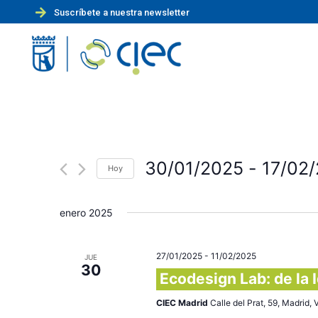
Suscríbete a nuestra newsletter
30/01/2025
 - 
17/02
Hoy
S
e
enero 2025
l
e
27/01/2025
-
11/02/2025
JUE
c
30
Ecodesign Lab: de la 
c
i
CIEC Madrid
Calle del Prat, 59, Madrid,
o