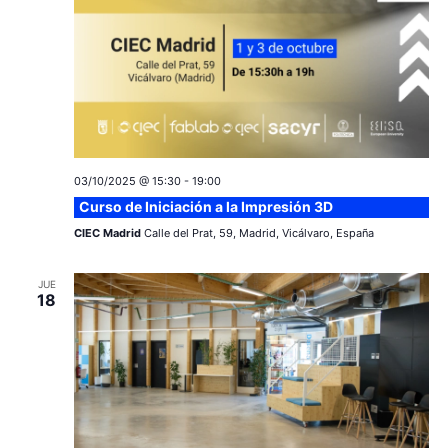
v
s
e
n
t
o
03/10/2025 @ 15:30
-
19:00
Curso de Iniciación a la Impresión 3D
CIEC Madrid
Calle del Prat, 59, Madrid, Vicálvaro, España
JUE
18