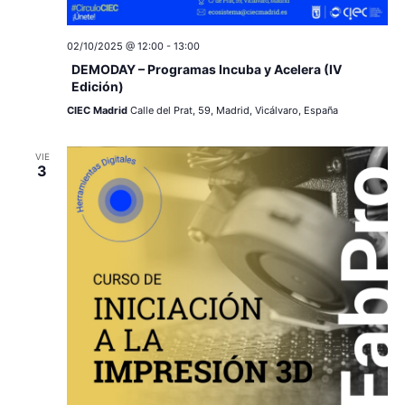
c
a
ó
r
i
n
f
02/10/2025 @ 12:00
-
13:00
e
DEMODAY – Programas Incuba y Acelera (IV
ó
d
Edición)
c
e
n
CIEC Madrid
Calle del Prat, 59, Madrid, Vicálvaro, España
h
a
v
d
.
VIE
i
3
e
s
v
t
a
i
s
s
d
t
e
a
E