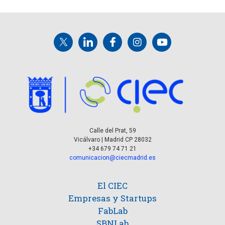
Calle del Prat, 59
Vicálvaro | Madrid CP 28032
+34 679 74 71 21
comunicacion@ciecmadrid.es
El CIEC
Empresas y Startups
FabLab
SBNLab