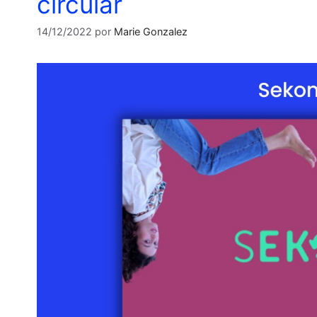
circular
14/12/2022
por
Marie Gonzalez