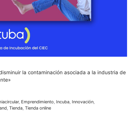
isminuir la contaminación asociada a la industria de
ante»
acircular
,
Emprendimiento
,
Incuba
,
Innovación
,
and
,
Tienda
,
Tienda online