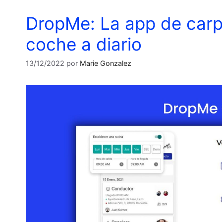
DropMe: La app de carp
coche a diario
13/12/2022
por
Marie Gonzalez